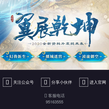
򰀁
关注公众号
򰀂
分享小伙伴
򰀄
进入官网
客服电话
򰀃
95163555