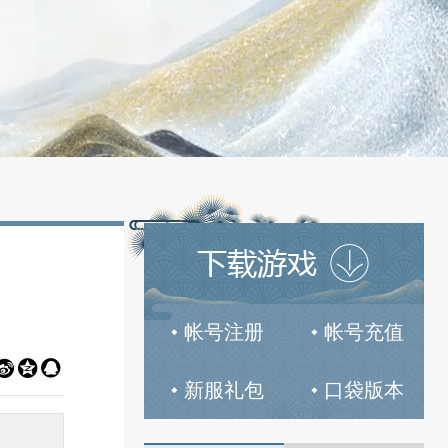
帐号注册
帐号充值



新服礼包
口袋版本