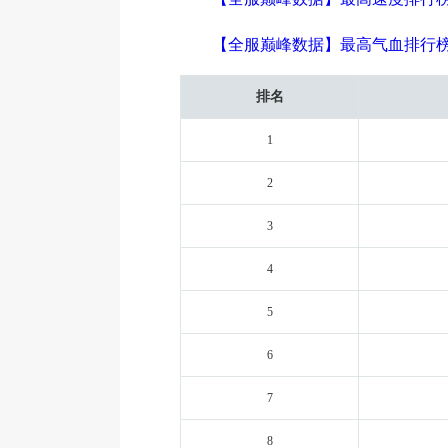
【全服巅峰数据】最高气血排行
排名
1
2
3
4
5
6
7
8