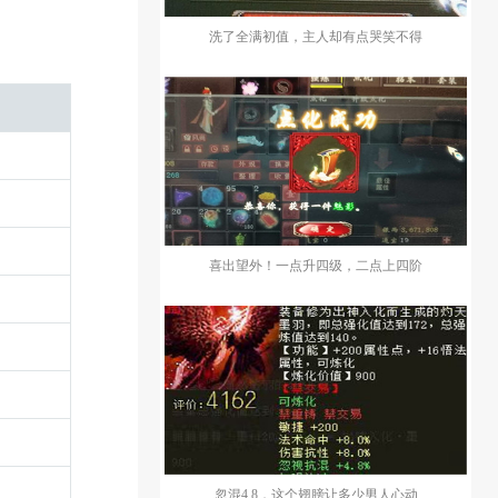
洗了全满初值，主人却有点哭笑不得
喜出望外！一点升四级，二点上四阶
忽混4.8，这个翅膀让多少男人心动