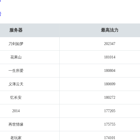
榜
服务器
最高法力
刀剑如梦
202347
花果山
181014
一生所爱
180804
义薄云天
180699
忆长安
180272
2014
177205
再世情缘
175755
老玩家
174101