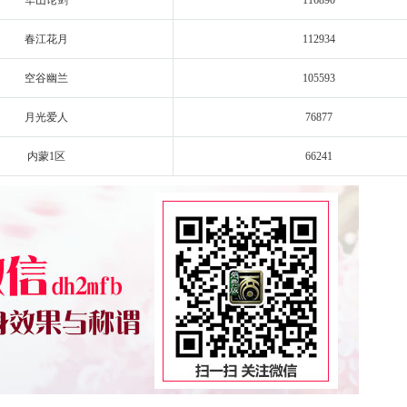
华山论剑
116890
春江花月
112934
空谷幽兰
105593
月光爱人
76877
内蒙1区
66241