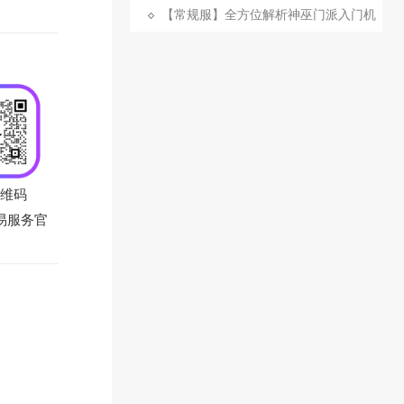
析
【常规服】全方位解析神巫门派入门机
制
维码
易服务官