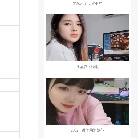
尘缘未了：贺不醉
水晶宫：浅熏
2002：微笑的迪妮莎