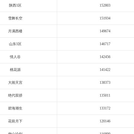
陕西1区
152803
雪舞长空
151934
月满西楼
149674
山东1区
146717
情人谷
142456
桃花源
141422
大闹天宫
138373
绝代双骄
135011
碧海潮生
133172
花前月下
120146