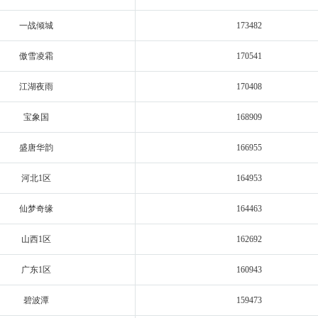
一战倾城
173482
傲雪凌霜
170541
江湖夜雨
170408
宝象国
168909
盛唐华韵
166955
河北1区
164953
仙梦奇缘
164463
山西1区
162692
广东1区
160943
碧波潭
159473