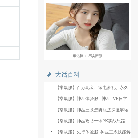
车迟国：细嗅蔷薇
大话百科
【常规服】百万现金、家电豪礼、永久
时装免费拿！
【常规服】神巫体验服 | 神巫PVE日常
实战
【常规服】神巫三系进阶玩法深度解读
【常规服】神巫攻防一体PK实战思路
【常规服】先行体验服 |神巫三系技能解