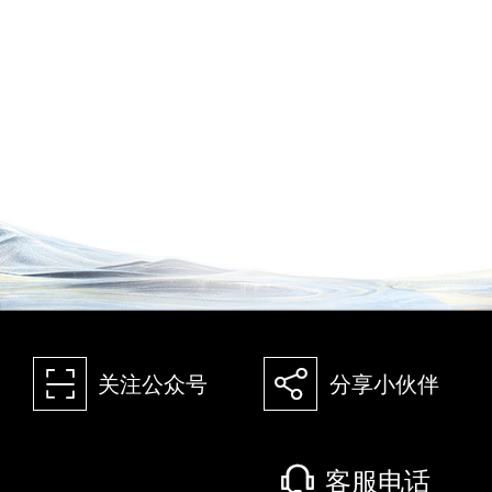
򰀁
򰀂
关注公众号
分享小伙伴
򰀃
客服电话