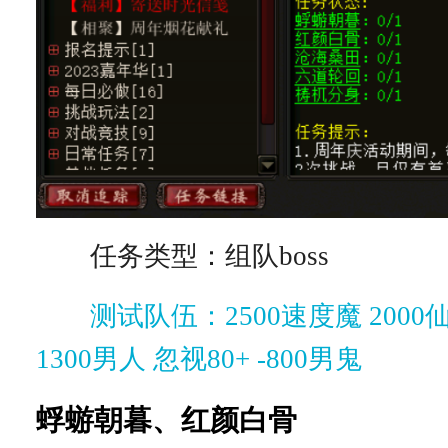
任务类型：组队boss
测试队伍：2500速度魔 2000仙
1300男人 忽视80+ -800男鬼
蜉蝣朝暮、红颜白骨