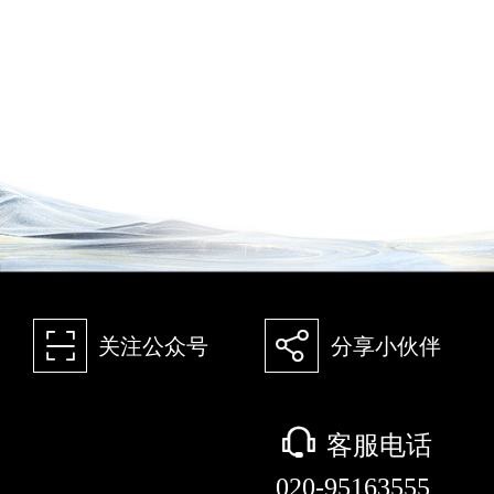
򰀁
򰀂
关注公众号
分享小伙伴
򰀃
客服电话
020-95163555