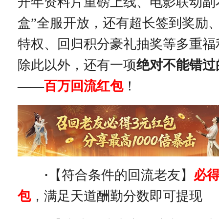
开年资料片重磅上线、电影联动副
盒”全服开放，还有超长签到奖励
特权、回归积分豪礼抽奖等多重福
除此以外，还有一项
绝对不能错过
——
百万回流红包
！
·
【符合条件的回流老友】
必得
包
，满足天道酬勤分数即可提现