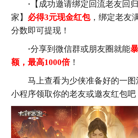
·
【成功邀请绑定回流老友回
家】
必得3元现金红包
，绑定老友
分数即可提现！
·
分享到微信群或朋友圈就能
额，最高1000倍
！
马上查看为少侠准备好的一图
小程序领取你的老友或邀友红包吧