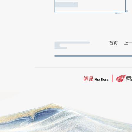
会赢取2024鎏金宝鉴典藏版
大礼！
【怀旧服】怀旧赛事“服
联赛”专题
2025-03-11
热血再燃、捍卫服务器荣耀
话西游2免费版》怀旧服服务
赛正式来袭！时隔20年的对
打响，承载着各位少侠梦想
的怀旧殿堂、等待各服务器
来一决高下！