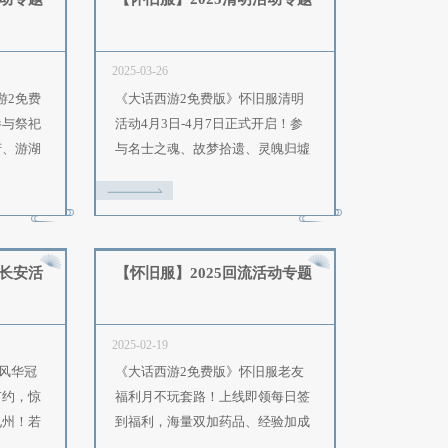
025-04-14
2025-04-02
《大话西游2免费版》怀旧服二转
《大话西游2免费
资料片《缘定三生》资料片“修罗
资料片《缘定三生
古城帮派攻防战”玩法来袭，4月24
转角色及召唤兽、
日全服上线！
骑、新增怀旧玩法
【常规服】2025清明活动专题
【怀旧服】202
025-03-26
2025-03-26
4月3日-4月6日，《大话西游2免费
《大话西游2免费
版》清明活动正式开启！参与祭祀
活动4月3日-4月
大典、拯救英灵、胜日寻芳、游湖
与名士之魂、故梦