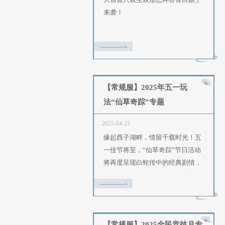
【常规服】四洲英华神兽
白娘子”专题
2025-05-23
大话首只双生双形态神兽青
来袭！
【常规服】2025年五一玩
法“仙草奇踪”专题