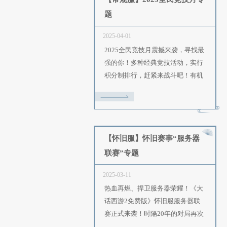
2025-04-23
缘起西子湖畔，情留千载时
一佳节将至，“仙草奇踪”节
将再度呈现白蛇传中的经典
其中不仅有“守山大阵”、“闯
药”等环环相扣的精彩玩法，
有“千年等一回”、“御兽同庆”
草奇踪”等趣味福利内容！
【常规服】2025全民竞
题
2025-04-01
2025全民竞技月震撼来袭，
强的你！多种经典竞技活动
积分制排行，赶紧来战斗吧