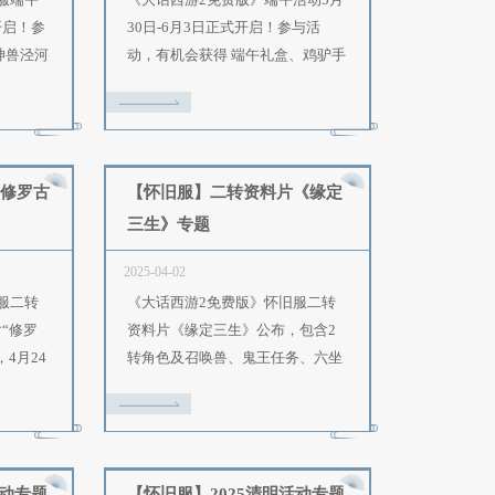
【怀旧服】2025端午活动专题
【常规服】202
025-05-21
2025-05-21
《大话西游2免费版》怀旧服端午
《大话西游2免费
活动5月30日-6月3日正式开启！参
30日-6月3日正式
与活动，有机会获得 人形神兽泾河
动，有机会获得 
龙王、端午礼盒等多重奖励！
办礼盒 等多重奖励
【怀旧服】二转资料片 修罗古
【怀旧服】二转
城帮派攻防战专题
三生》专题