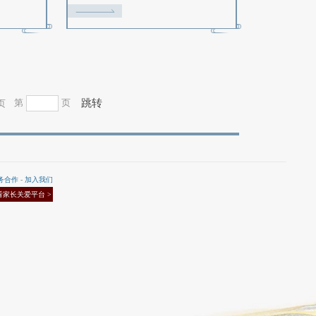
借伞、踏青怀古等玩法，领取丰厚
等玩法，领取丰厚
玩法奖励
【常规服】2025风华冠长安活
【怀旧服】202
动专题
025-03-07
2025-02-19
《大话西游2免费版》2025风华冠
《大话西游2免费
长安活动火热来袭，佳人有约，惊
福利月不玩套路！
才绝艳；盖世英雄，纵横九州！若
到福利，海量双加
你是热爱大话的玩家，又想在这片
药品、自选属性卡
江湖中留下更多美好足迹，那就速
会抽取随机神兵！
速前来晒出真人风采吧！
高解锁蛇年茅台酒、
包！召回老友保底