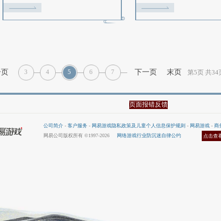
等豪华
沧溟”、女装“精卫·沧澜啼”双双惊
艳现世，这套召唤兽精卫同款时装
不仅外观霸气汹涌，细节处亦彰显
英勇神魂，并将在4月3日正式与少
务器
【怀旧服】2025风华冠长安活
侠见面！
动专题
2025-03-07
2
！《大
《大话西游2经典版》2025风华冠
器联
长安活动火热来袭，佳人有约，惊
局再次
才绝艳；盖世英雄，纵横九州！若
与荣耀
你是热爱大话的玩家，又想在这片
高手前
江湖中留下更多美好足迹，那就速
速前来晒出真人风采吧！