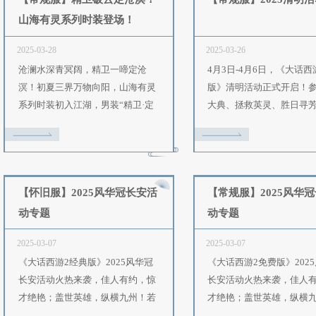
2025-04-23
2
光！五
《大话西游2免费版》怀旧服五一
日活动
活动4月30日-5月6日正式开启！参
剧情，
与江湖镖队、勇夺镖银等玩法，赢
山夺
取人形神兽碎片、召唤兽飞升材料
更
等珍稀奖励！
、“仙
技月专
【常规服】精卫破云定沧溟！
山海有灵系列时装登场！
2025-03-28
2
寻找最
沧澜水深青冥阔，精卫一啼定沧
，实行
溟！初夏三界万物向阳，山海有灵
！有机
系列时装初入江湖，男装“精卫·定