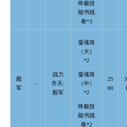
终极技
能书残
卷*3
凝魂珠
（大）
*2
战力
凝魂珠
殿
25
3
-
齐天-
（中）
军
00
殿军
*2
终极技
能书残
卷*2