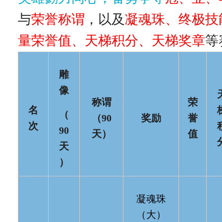
与
荣誉称谓
，以及
凝魂珠、终极技
量荣誉值、天梯积分、天梯奖章
等
雕
像
称谓
荣
名
（
（90
奖励
誉
次
90
天）
值
天
）
凝魂珠
（大）