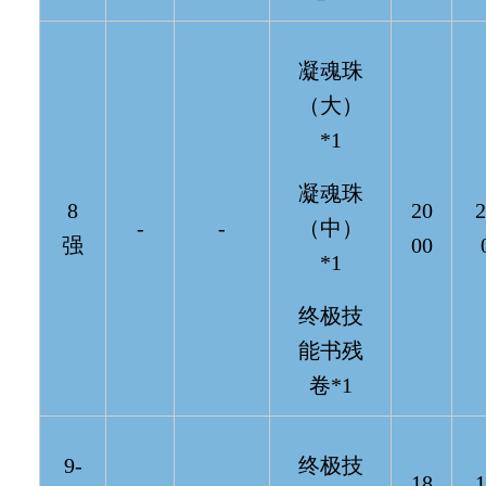
凝魂珠
（大）
*1
凝魂珠
8
20
2
-
-
（中）
强
00
*1
终极技
能书残
卷*1
9-
终极技
18
1