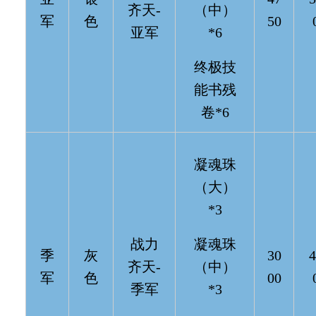
齐天-
（中）
军
色
50
亚军
*6
终极技
能书残
卷*6
凝魂珠
（大）
*3
战力
凝魂珠
季
灰
30
4
齐天-
（中）
军
色
00
季军
*3