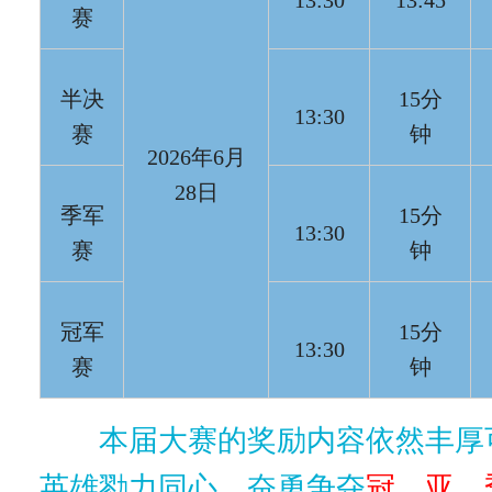
13:30
13:45
赛
半决
15分
13:30
赛
钟
2026年6月
28日
季军
15分
13:30
赛
钟
冠军
15分
13:30
赛
钟
本届大赛的奖励内容依然丰厚
英雄勠力同心，奋勇争夺
冠、亚、