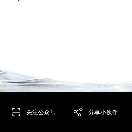
򰀁
򰀂
关注公众号
分享小伙伴