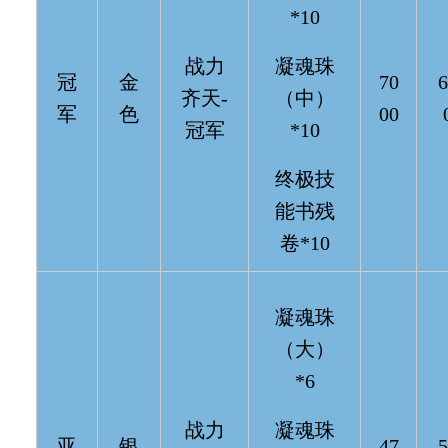
*10
战力
凝魂珠
冠
金
70
6
齐天-
（中）
军
色
00
冠军
*10
终极技
能书残
卷*10
凝魂珠
（大）
*6
战力
凝魂珠
亚
银
47
5