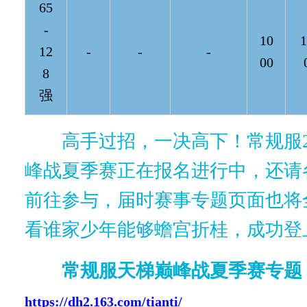
65
-
10
1
12
-
-
-
00
8
强
高手过招，一决高下！常规服2
峰战夏季赛正在报名进行中，还请
前往参与，届时赛事专题页面也将
看谁家少年能够蟾宫折桂，成功登
常规服天梯巅峰战夏季赛专题
https://dh2.163.com/tianti/