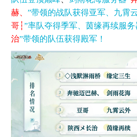
赫、
”带领的战队获得亚军、九霄云
哥┆
”率队夺得季军、茵缘再续服务
治
”带领的队伍获得殿军！