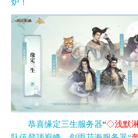
炉！
恭喜缘定三生服务器
“
◇浅默
队伍登顶巅峰
、
剑雨花海服务器“