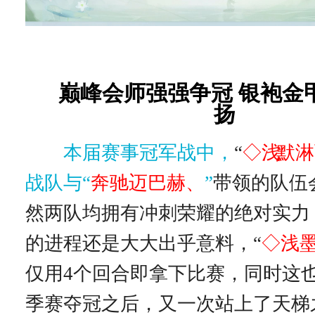
巅峰会师强强争冠 银袍金
扬
本届赛事冠军战中，
“
◇浅
默
淋
战队与“
奔驰迈巴赫、
”
带领的队伍
然两队均拥有冲刺荣耀的绝对实力
的进程还是大大出乎意料，“
◇浅
仅用4个回合即拿下比赛，同时这
季赛夺冠之后，又一次站上了天梯