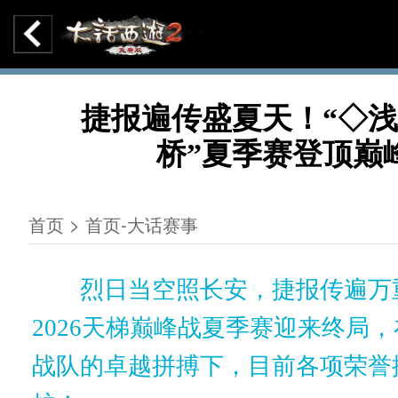
捷报遍传盛夏天！“◇
桥”夏季赛登顶巅
首页 > 首页-大话赛事
烈日当空照长安，捷报传遍万
2026天梯巅峰战夏季赛迎来终局
战队的卓越拼搏下，目前各项荣誉