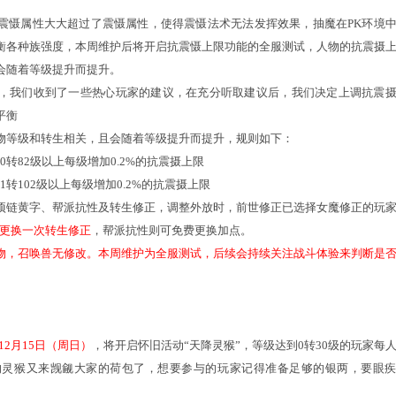
-【法术系】八面玲珑：
P、强仙法、抗混乱、抗封印。适合灵性、根骨高的坐骑。
0级、满熟练下技能效果为：增加MP14.6%，强四系仙法14.6%，
内（12月19日23：59分截止）更换该技能的银两消耗降为原
攻守兼备不能共存。