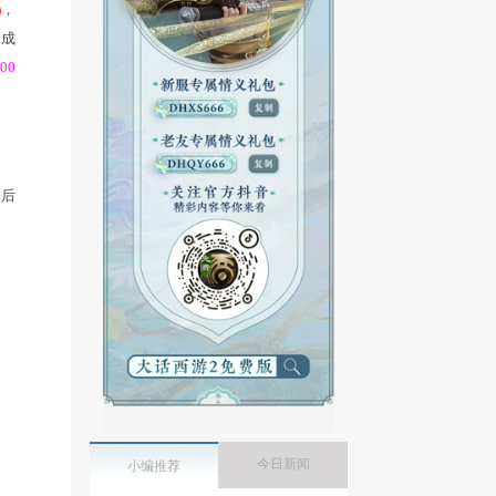
月12日早上8:00停机，
月12日早上8:00
停机，进行每
的客户端补丁
(patch2. 1. 147)
，
，并留意游戏时间，以免造成
的支持和配合。服务器：
200
来的百分比等比例放大
，然后
满值。