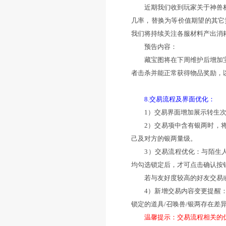
2024年12月
天可参与20次。
快，别让猴儿跑了
我们也将陆续更
5.经验相关：
1）经验找回新增
2）为降低开服达
得一定量的修元笔
3）节节高经验加
6.新人助力：
本周维护后，将
1）开服14天以上