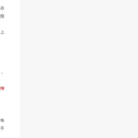
抗混乱29.2%，抗封印29.
来的一半。特别地，该技能和坐