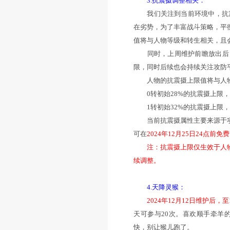
2.新坐骑技能
技能效果：增加M
（3坐骑满初值、10
2%）
技能放出后一周
骑技能心如止水、