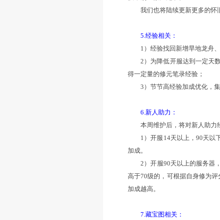
3.抗震摄调整
我们关注到当前环
在劣势，为了丰富
值将与人物等级和
同时，上周维护前
限，同时后续也会
人物的抗震摄上限
0转初始28%的抗
1转初始32%的抗
当前抗震摄属性主
可在
2024年12月
注：抗震摄上
续调整。
4.天降灵猴：