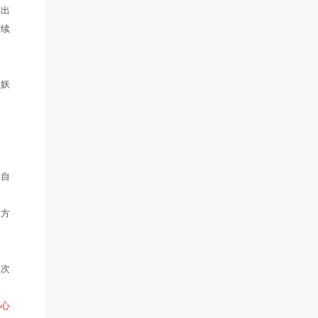
级达到0转30级的玩家每人每
得准备足够的银两，要眼疾手
封印妖王的经验找回；
的新玩家达到20级后，将获
的经验加成。
分任务，可获得30%人物经验