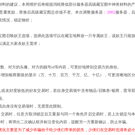
12日维护后，至12月15日（周日）
，将开启怀旧活动“天降灵猴”，等
喜欢顺手牵羊的灵猴又来觊觎大家的荷包了，想要参与的玩家记
。
新更多的怀旧玩法，敬请期待。
旱地龙舟、大雁塔、科举、旧敌当前、特赦令押镖、挖宝封妖、
到一定天数的服务器的新玩家升级负担，服务器开服60天后进服
录经验；
成优化，集合固定队5人组队完成对应任务，可全天享受节节高
对新人助力经验加成进行优化：
，90天以下的服务器，等级未达70级的玩家，参与游戏中大部