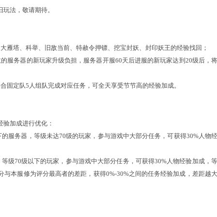
相关：
境中，抗震慑属性大大超过了震慑属性，使得震慑法术无法发
战斗策略，平衡各种族强度，本周维护后将开启抗震慑上限功能的
转生相关，且会随着等级提升而提升。
瞻放出后，我们收到了一些热心玩家的建议，在充分听取建议
持续关注攻防平衡
值将与人物等级和转生相关，且会随着等级提升而提升，规则
震摄上限，0转82级以上每级增加0.2%的抗震摄上限
震摄上限，1转102级以上每级增加0.2%的抗震摄上限
要来源于项链黄字、帮派抗性及转生修正，调整外放时，前世
25日24点前免费更换一次转生修正
，帮派抗性则可免费更换加点。
限仅生效于人物，召唤兽无修改。本周维护为全服测试，后续会持