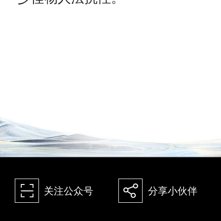
򰀁
򰀂
关注公众号
分享小伙伴