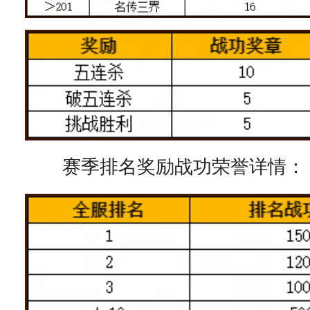
赛季排名奖励战功荣誉详情：