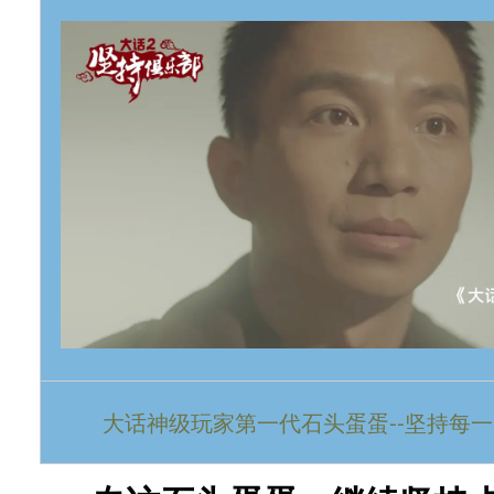
大话神级玩家第一代石头蛋蛋--坚持每