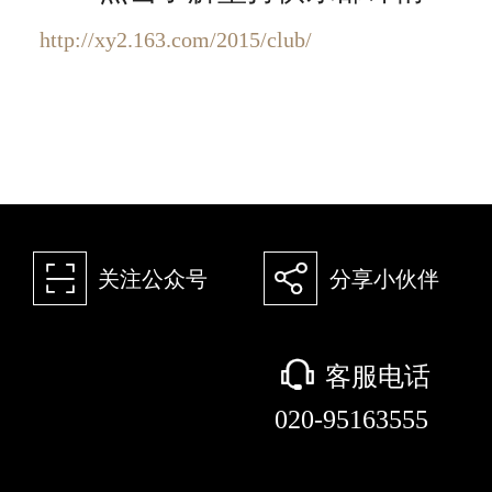
http://xy2.163.com/2015/club/
򰀁
򰀂
关注公众号
分享小伙伴
򰀃
客服电话
020-95163555