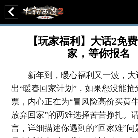
【玩家福利】大话2免
家，等你报名
新年到，暖心福利又一波，大话
出“暖春回家计划”，如果您没能抢
票，内心正在为“冒风险高价买黄牛
放弃回家”的两难选择苦苦挣扎。
言，详细描述你遇到的“回家难”问