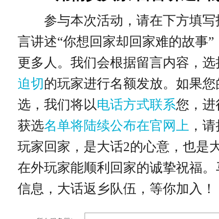
参与本次活动，请在下方填写
言讲述“你想回家却回家难的故事”
更多人。我们会根据留言内容，选
迫切
的玩家进行名额发放。如果您
选，我们将以
电话方式联系
您，进
获选
名单将陆续公布在官网上
，请
玩家回家，是大话2的心意，也是
在外玩家能顺利回家的诚挚祝福。
信息，大话返乡队伍，等你加入！