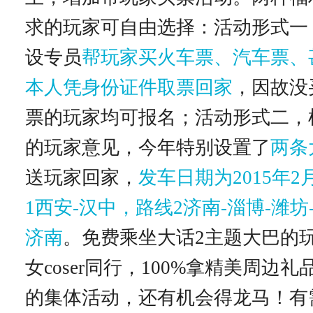
求的玩家可自由选择：活动形式一
设专员
帮玩家买火车票、汽车票、
本人凭身份证件取票回家
，因故没
票的玩家均可报名；活动形式二，
的玩家意见，今年特别设置了
两条
送玩家回家，
发车日期为2015年2
1西安-汉中，路线2济南-淄博-潍坊-
济南
。免费乘坐大话2主题大巴的
女coser同行，100%拿精美周边
的集体活动，还有机会得龙马！有