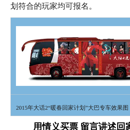
划符合的玩家均可报名。
2015年大话2“暖春回家计划”大巴专车效果图
用情义买票 留言讲述回