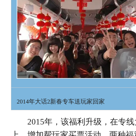
2014年大话2新春专车送玩家回家
2015年，该福利升级，在专线
上，增加帮玩家买票活动。两种福