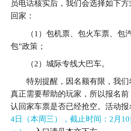
员电话核实后，我们会选择如下方
回家：
（1）包机票、包火车票、包汽
包”政策；
（2）城际专线大巴车。
特别提醒，因名额有限，我们
真正需要帮助的玩家，所以报名前
认回家车票是否已经抢空。活动报
4日（本周三），截止时间：2月1