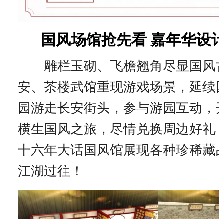
国风场馆抢先看 嘉年华设
雕栏玉砌、飞檐翘角尽显国风
安、茶楼武馆重现游戏场景，延续
园游走长安街头，参与游园互动，
横生国风之旅，尽情兑换周边好礼
十六年大话国风馆展现各种珍稀藏
江湖过往！