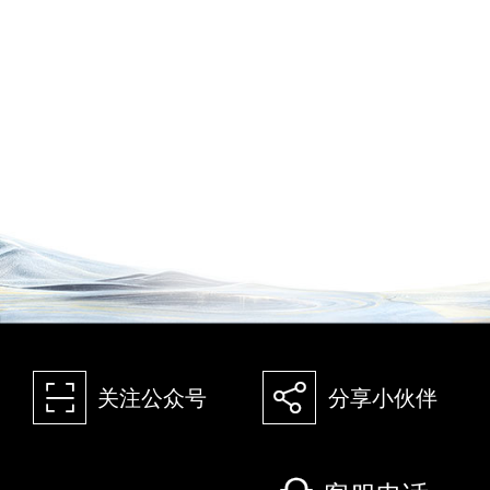
򰀁
򰀂
关注公众号
分享小伙伴