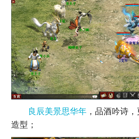
良辰美景思华年
，品酒吟诗，
造型；