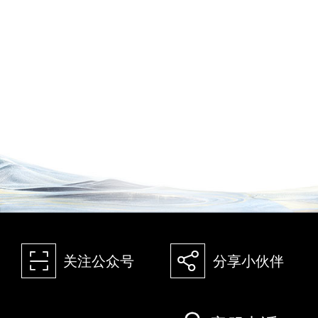
򰀁
򰀂
关注公众号
分享小伙伴