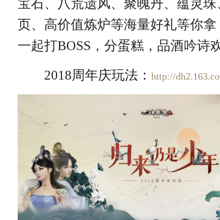
宝石、八荒遗风、聚魄丹、蕴灵珠
页、高价值炼炉等海量好礼等你拿
一起打BOSS，分蛋糕，品酒吟诗
2018周年庆玩法：
http://dh2.163.c