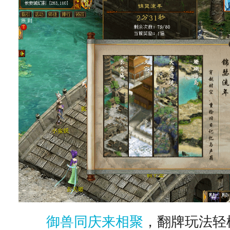
御兽同庆来相聚
，翻牌玩法轻