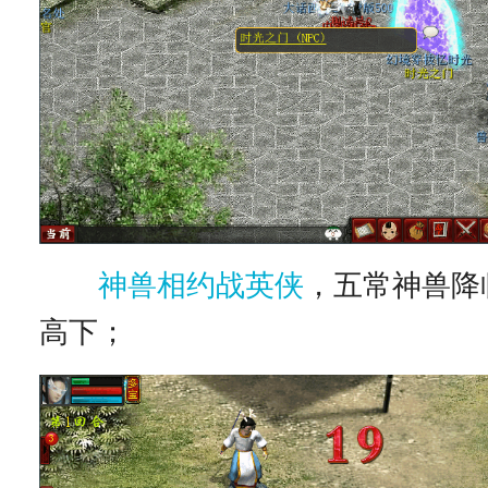
神兽相约战英侠
，五常神兽降
高下；