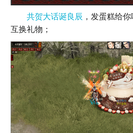
共贺大话诞良辰
，发蛋糕给你
互换礼物；