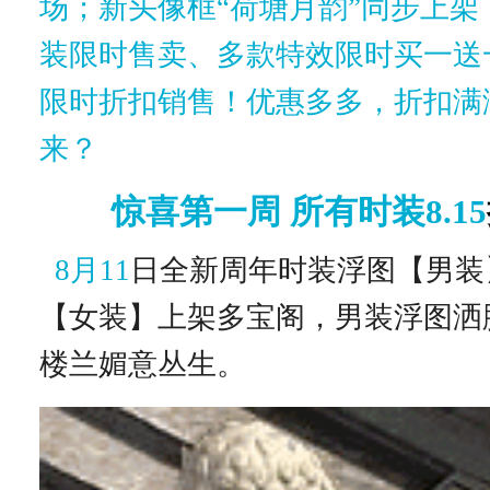
场；
新头像框
“荷塘月韵”同步上
装限时售卖、多款特效限时买一送
限时折扣销售！
优惠多多，折扣满
来？
惊喜第一周 所有时装8.15
8
月11
日全新周年时装浮图【男装
【女装】上架多宝阁，男装浮图洒
楼兰媚意丛生。