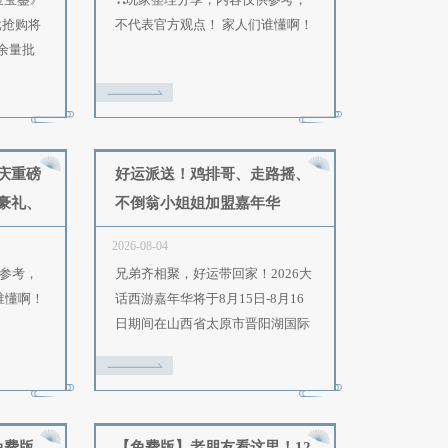
【常规服】2026鎏金宝鉴正式
【怀旧服】鸡驴
批明晚19:30开售
026-08-06
2026-08-05
机会稍纵即逝，2026《鎏金宝鉴》
∷玩家整理分享，
正式批次即将开售！正式批抢购将
不代表官方观点！
于8月7日19:30准时启动，余量批
抢购将于8月9日18:30开启，少侠
们请注意时间了。
【常规服】免费版周年庆重磅
好运派送！鸡排
来袭！百万现金、家电豪礼、
不倒翁小姐姐加