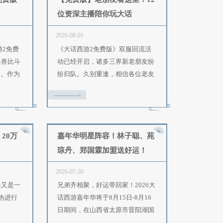
永久时装免费拿！
026-08-04
2026-08-04
∷玩家整理分享，内容仅供参考，
兄弟齐相聚，好运带
不代表官方观点！ 家人们谁懂啊！
话西游嘉年华将于8月
日期间在山西省太
会展中心举办。
【怀旧服】大话西游2免费版
【免费版】老朋
怀旧服"比斗争霸赛"
位资深主播陪你
026-08-03
2026-08-01
2026年8月7日，《大话西游2免费
《大话西游2免费
版怀旧服》将正式开启召唤兽比斗
动已经开启，诸多
晋阶赛事——“比斗争霸赛”。作为
纷归队。久别重逢