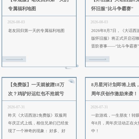
2026-08-04
2
程展
从六月开始，兄弟们对“2004”的询
万象更
问、猜测、期待就已经常常出现在
群雄逐
大话社区里。今天，二哥不仅要宣
务器联
布怀旧服两周年庆新服「2004」即
赛聚天
将到来，还带着高达23项体验优化
辈出，
内容来跟大伙抢先爆料！
到底
【常规服】老友回归第一天的
专属福利地图
2026-08-03
2
福利？
老友回归第一天的专属福利地图