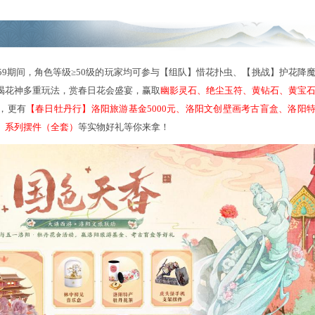
【
花开洛阳
】
开启后将上线新服专属活动“
盛世大唐，花开洛阳
”
回馈新老玩家，五一主题新服
【
花开洛阳
】
福利加码，希望以下新
！
国色天香
日23:59:59期间，角色等级≥50级的玩家均可参与【组队】
、【单人】拜谒花神多重玩法，赏春日花会盛宴，赢取
幽影灵石、