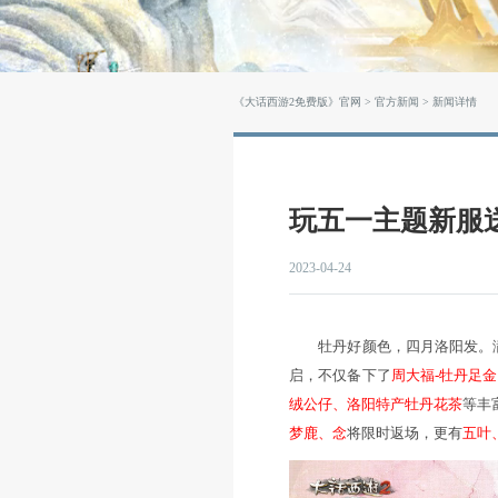
《大话西游2免费版》官网
>
官方新
玩五一主
2023-04-24