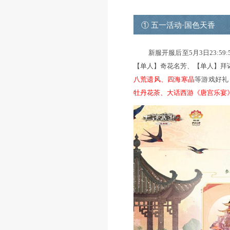
五一主题新服
兔
或
孟极
哦！为了
更舒适的游戏体验
① 五一活动·
新服开服后至5月3
【单人】奇花名芳