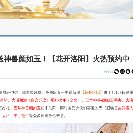
闻
> 新闻详情
题新服送神兽颜如玉！【花开洛阳