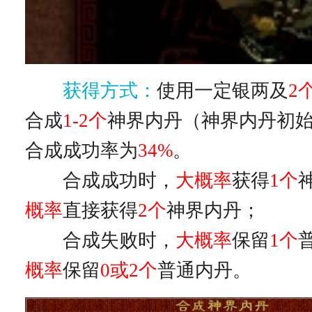
获得方式：
使用一定银两及
2
合成
1-2个
神界内丹（神界内丹初
合成成功率为
34%
。
合成成功时，
大概率
获得
1个
概率
直接获得
2个
神界内丹；
合成失败时，
大概率
保留
1个
概率
保留
0或2个
普通内丹。