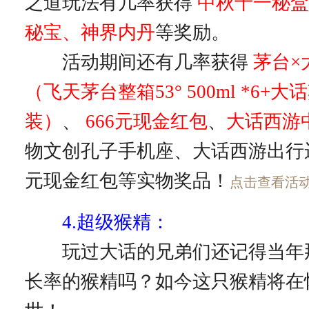
之道玩法有几率获得
中秋十一秘盒
秘宝、神界内丹
等奖励。
活动期间还有几率获得
茅台×
（飞天茅台整箱53° 500ml *6+
装）
、
666元现金红包
、
大话西游
物文创孔子手机座、大话西游出行
元现金红包等实物奖品！
点击查看活
4.超级猴精：
玩过大话的兄弟们还记得当年那只
长率的猴精吗？如今这只猴精将在