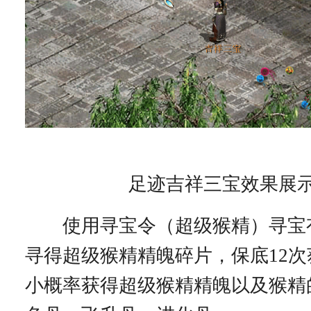
足迹吉祥三宝效果展
使用寻宝令（超级猴精）寻宝有1
寻得超级猴精精魄碎片，保底12
小概率获得超级猴精精魄以及猴精