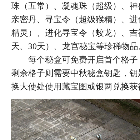
珠（五常）、凝魂珠（超级）、神
亲密丹、寻宝令（超级猴精）、进
精灵）、进化寻宝令（蛟龙）、吉
天、30天）、龙宫秘宝等珍稀物品
每个秘盒可免费开启首个格子
剩余格子则需要中秋秘盒钥匙，钥
换大使处使用藏宝图或银两兑换获