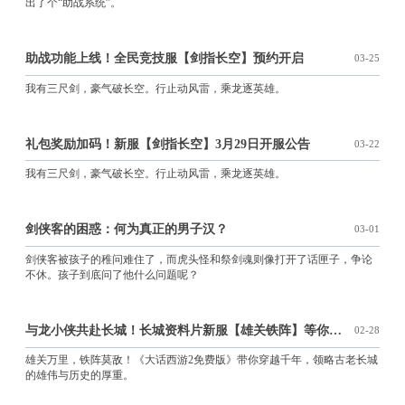
出了个“助战系统”。
助战功能上线！全民竞技服【剑指长空】预约开启
03-25
我有三尺剑，豪气破长空。行止动风雷，乘龙逐英雄。
礼包奖励加码！新服【剑指长空】3月29日开服公告
03-22
我有三尺剑，豪气破长空。行止动风雷，乘龙逐英雄。
剑侠客的困惑：何为真正的男子汉？
03-01
剑侠客被孩子的稚问难住了，而虎头怪和祭剑魂则像打开了话匣子，争论
不休。孩子到底问了他什么问题呢？
与龙小侠共赴长城！长城资料片新服【雄关铁阵】等你开启
02-28
雄关万里，铁阵莫敌！《大话西游2免费版》带你穿越千年，领略古老长城
的雄伟与历史的厚重。