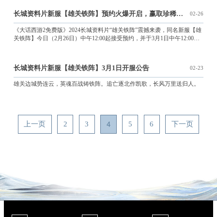
长城资料片新服【雄关铁阵】预约火爆开启，赢取珍稀奖励，领略
02-26
《大话西游2免费版》2024长城资料片“雄关铁阵”震撼来袭，同名新服【雄
关铁阵】今日（2月26日）中午12:00起接受预约，并于3月1日中午12:00准
时上线！这次资料片带你领略长城的雄伟壮丽，体验英魂百战的铁血豪
情，更有焕新的阵法等你来体验！
长城资料片新服【雄关铁阵】3月1日开服公告
02-23
雄关边城势连云，英魂百战铸铁阵。追亡逐北作凯歌，长风万里送归人。
4
上一页
2
3
5
6
下一页