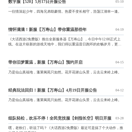
数字服【520】5月17日开服公告
05-10
一往情深起少年，四海兄弟助豪情。热爱不变长相守，浩荡江湖幸一逢。
情怀满满！新服【万寿山】带你重温那些年
04-19
《大话西游2免费版》推出全新服务器【万寿山】，今日中午12:00正式上
线。在这片崭新的游戏天地中，我们得以重温昔日跑环的欢畅岁月，更可
以沉浸于经典烧山玩法的无尽魅力。
带你旧梦重温，新服【万寿山】预约开启
04-15
乃是仙山真福地，蓬莱阆苑只如然。花开花谢山头景，云去云来岭上峰。
经典玩法回归！新服【万寿山】4月19日开服公告
04-12
乃是仙山真福地，蓬莱阆苑只如然。花开花谢山头景，云去云来岭上峰。
组队轻松，欢乐不停！全民竞技服【剑指长空】明日开服
03-28
嘿，老铁们，听说了吗？《大话西游2免费版》最近可是搞了个大动作，推