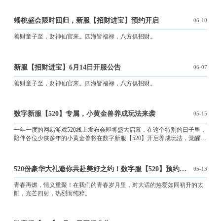
蟠桃盛会限时回归，新服【招财进宝】预约开启
06-10
善财童子至，财神仙官来。四海皆福禄，八方俱招财。
新服【招财进宝】6月14日开服公告
06-07
善财童子至，财神仙官来。四海皆福禄，八方俱招财。
数字新服【520】专属，小黄金兽养成玩法来袭
05-15
一年一度的网易游戏520线上发布会即将盛大启幕，在这个特别的日子里，
陪伴各位少侠多年的小黄金兽将在数字新服【520】开启养成玩法，觉醒天
生技能，完成历练之路任务可获得技能加点，在各阶段还会获得额外成长
率，展现不同形态，最终小黄金兽将成为能够独当一面的召唤兽。属性颜
值全都有，真爱陪你到永久小黄金兽的觉醒天生技能为金熠同心，天生技
520份豪华大礼邀你共赴美好之约！数字服【520】预约开启
05-13
能初始可提供攻击力和命中率加成，而通过完成天生技能中的历练任务，
小黄金兽即可获得历练点，不仅可以给小黄金兽带来额外的气血、攻击、
青春再燃，情义重聚！在我们的青春岁月里，对大话的热爱如同初升的太
速度属性提升，还可为小黄金兽解锁强力技能，让它成为我们行走三界的
阳，光芒四射，热烈而纯粹。
好帮手！