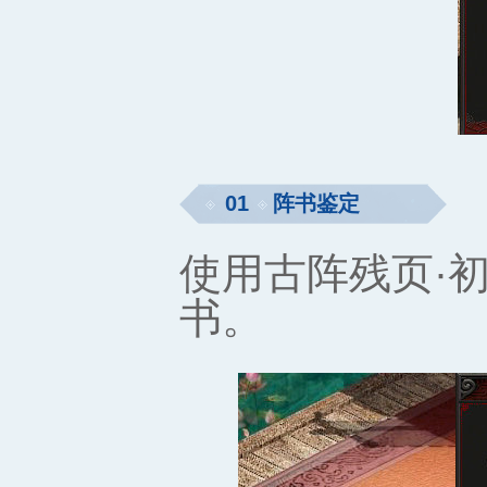
01
阵书鉴定
使用古阵残页·
书。