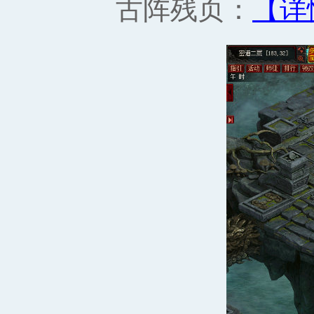
古阵残页：
【详