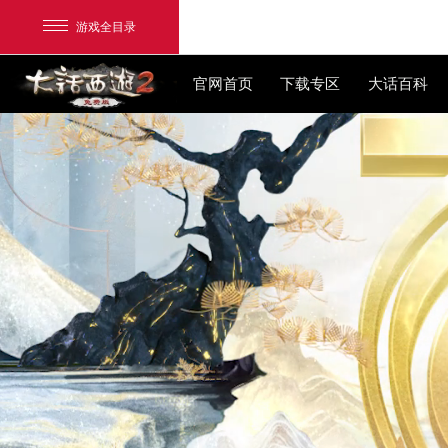
游戏全目录
官网首页
下载专区
网易游戏
游戏爱好者
我的足迹：
大话2免费版