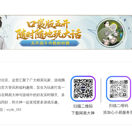
，仅供参考，不代表官方观点。