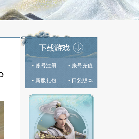
账号注册




分享到:
新服礼包