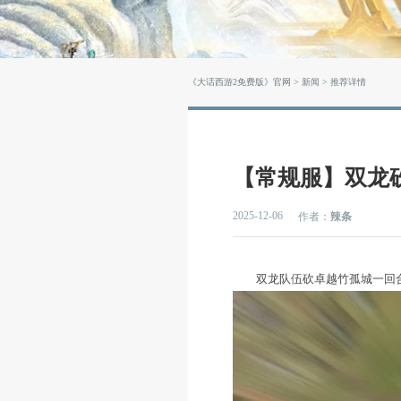
《大话西游2免费版》官网
>
新闻
>
【常规服
2025-12-06
作者：