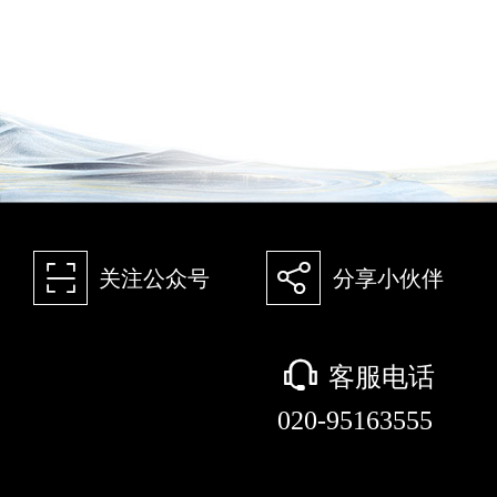
򰀁
򰀂
关注公众号
分享小伙伴
򰀃
客服电话
020-95163555