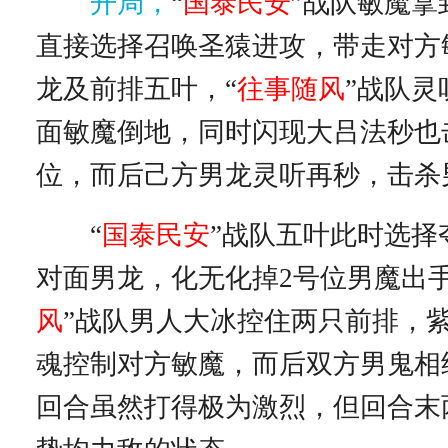
开局，
“
国泰民安
”战队敏魔拿
直接选择召唤圣猿进攻，带走对方
龙及前排五叶，“
往事随风
”战队灵
面敏魔倒地，同时闪现大吕法秒也
位，而后己方男龙灵听再秒，击杀
“
国泰民安
”战队五叶此时选择
对面男龙，化无化掉2号位男魔出手
风
”战队男人大冰控住两只前排，
魂控制对方敏魔，而后双方男鬼相
回合虽然打得极为激烈，但回合末