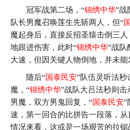
冠军战第二场，“
锦绣中华
”
队长男魔召唤莲生先斩两人，但“
魔起身后，直接反招圣猿击倒三人
地跟进伤害，此时“
锦绣中华
”战
大速，但因关键人物倒地，并未能
随后“
国泰民安
”队伍灵听法秒
魔，“
锦绣中华
”战队大吕法秒则击
男魔，双方男鬼回复，“
国泰民安
速，第一回合的比拼告一段落，从
情况来看，这或是一场艰苦的拉锯