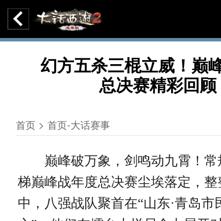
幻方五杀三棍立威！巅
总决赛精彩回顾
首页 > 首页-大话赛事
巅峰破万象，剑鸣动九霄！常规服
梯巅峰战年度总决赛尘埃落定，整
中，八强战队聚首在“山东·青岛市