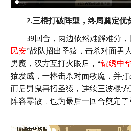
2.三棍打破阵型，终局奠定优
39回合，两边依然难解难分，
民安
”战队招出圣猿，击杀对面男
男魔，双方互打火眼后，“
锦绣中
猿发威，一棒击杀对面敏魔，并打
而后男鬼再招圣猿，连续三波棍势
阵容零散，也为最后一回合奠定了