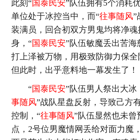
此刻“
国泰民安
”队伍拥有5个消耗
单位处于冰控当中，而“
往事随风
装满员，回合初双方男鬼均将净魂
身，“
国泰民安
”队伍敏魔丢出苦海
打上泽被万物，用极致防御力保全
但此时，出乎意料地一幕发生了！
“
国泰民安
”队伍男人祭出大冰
事随风
”战队星盘反射，导致己方
控制，“
往事随风
”队伍显然也未曾
点，2号位男魔情网丢给对面力魔