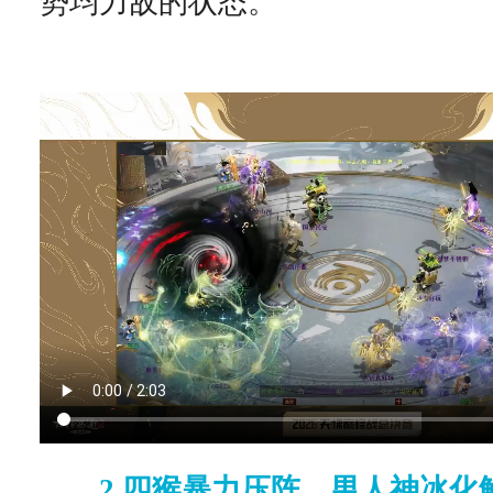
势均力敌的状态。
2.四猴暴力压阵，男人神冰化