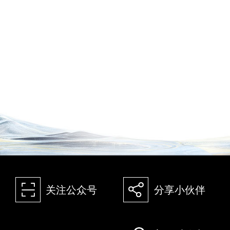
򰀁
򰀂
关注公众号
分享小伙伴