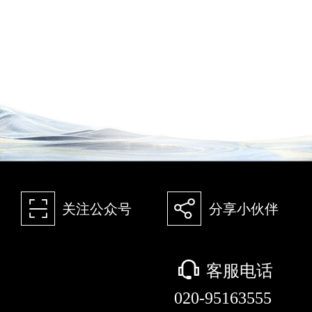
򰀁
򰀂
关注公众号
分享小伙伴
򰀃
客服电话
020-95163555