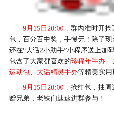
9
月15日20:00
，群内准时开抢
包，百分百中奖，手慢无！除了现
还在“大话2小助手”小程序送上加
包含了大家都喜欢的
珍稀年手办
、
运动包
、
大话精灵手办
等精美实用
9
月15日20:00
，抢红包，抽周
赠兄弟，老铁们速速进群参与！