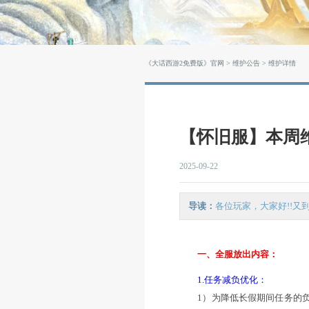
《大话西游2免费版》官网
>
维护公
【怀旧服】
2025-09-22