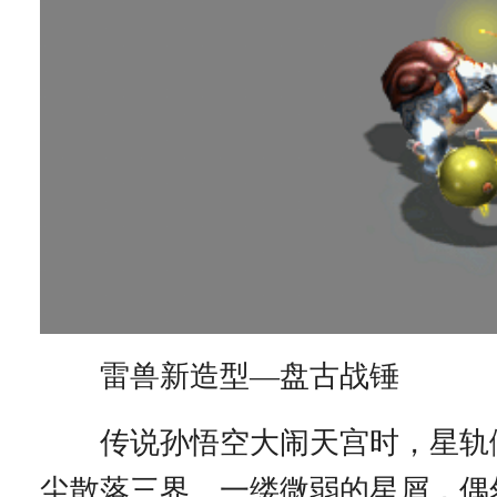
雷兽新造型—盘古战锤
传说孙悟空大闹天宫时，星轨
尘散落三界。一缕微弱的星屑，偶