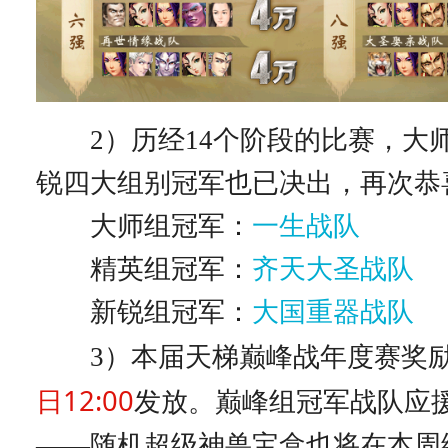
2）历经14个阶段的比赛，大
锐四大组别冠军也已决出，再次恭
大师组冠军：
一生战队
精英组冠军：
齐天大圣战队
新锐组冠军：
大国重器战队
3）本届天梯巅峰战年度赛奖
日12:00
发放。巅峰组冠军战队应
——随机超级神兽宝盒也将在本周