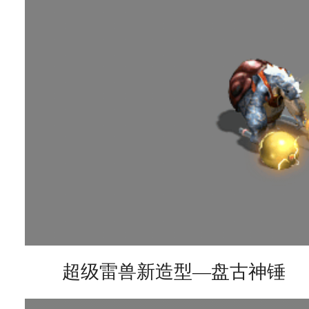
超级雷兽新造型—盘古神锤