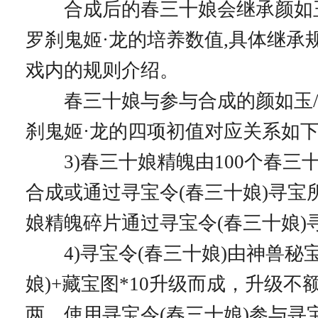
合成后的春三十娘会继承颜如玉
罗刹鬼姬·龙的培养数值,具体继承
戏内的规则介绍。
春三十娘与参与合成的颜如玉/
刹鬼姬·龙的四项初值对应关系如
3)春三十娘精魄由100个春三
合成或通过寻宝令(春三十娘)寻宝
娘精魄碎片通过寻宝令(春三十娘)
4)寻宝令(春三十娘)由神兽秘宝
娘)+藏宝图*10升级而成，升级不
两。使用寻宝令(春三十娘)参与寻宝