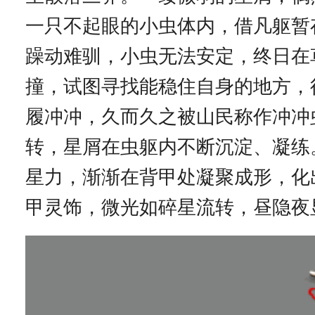
一只不起眼的小虫体内，借凡躯暂
躁动难驯，小虫无法安定，终日在
撞，试图寻找能稳住自身的地方，
履冲冲，久而久之被山民称作冲冲
转，星屑在虫躯内不断沉淀、凝练
星力，渐渐在背甲处凝聚成形，化
甲灵饰，微光如碎星流转，昼隐夜