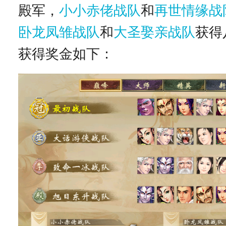
殿军，
小小赤佬战队
和
再世情缘战
卧龙凤雏战队
和
大圣娶亲战队
获得
获得奖金如下：