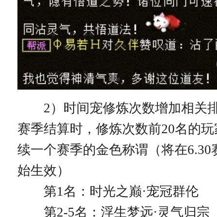
2）时间宠修炼次数增加相关排
赛季结算时，修炼次数前20名的
续一个赛季的金色称谓（将在6.3
始生效）
第1名：时光之巅·宠冠群伦
第2-5名：浮生梦远·灵气归宗