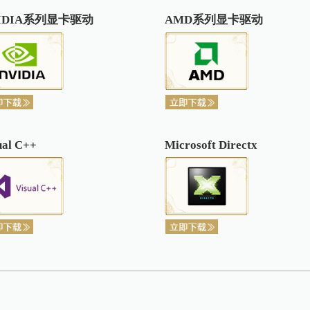
为了更好的体验游戏，建议玩家将驱动更新至最
NVIDIA系列显卡驱动
AMD
证加载中,请稍候.
包码:
DHQY666
角礼包中心“序列号激活”处，选择“老友专属礼包”输入激活。仅常规
固定奖励一览
游戏，适用于年满12周岁及以上的用户，建议未成年人在
其游戏行为，家长可以关注“网易家长关爱平台”微信公众号
Visual C++
Microso
1日24点，仅限等级≥1转110级，且距离上一次登陆游
31日，仅限等级≥90级，且距离上一次登录时间间隔≥1