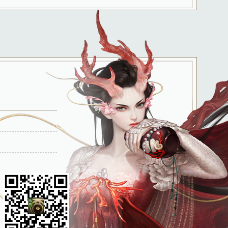
角色ID，当年度激活
再次激活，同一角色
激活即可。仅新手可激活
。
黄宝石、聚魄丹）等。
相混淆。游戏画面色彩鲜明、配乐
玩家通过沟通、思考和提升达成目
激活即可。
受以下管理：
；8周岁以上未满16周岁的未成年
6周岁以上的未成年人用户，单次充
周五、周六、周日和法定节假日每
于传播中华传统文化。玩家之间可
模式玩法，需要玩家相互配合、互相