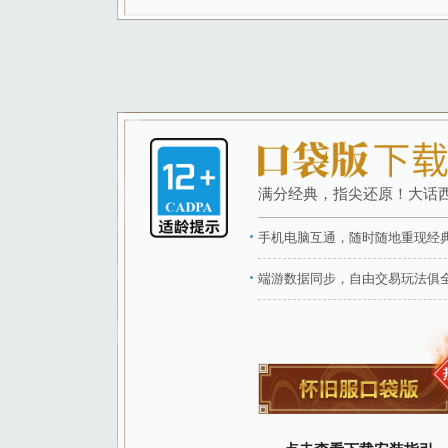
【免费版】
或者登录网易家长关爱平台（
http
色激活时开始计算，
即可激活。自角色
领取礼包后，游戏内左
奖励一览：绿宝石、
礼
点击下方领取即可获
2、本游戏以《西游记》相关故事
明快，玩法基于一定难度的思维判
领取礼包
标。游戏中有基于语音和文字的陌
3、本游戏中有用户实名认证系统
游戏中部分玩法和道具需要付费，
人用户，单次充值金额不得超过50
值金额不得超过100元人民币，每
日晚20时至21时登录游戏，其他
4、本游戏以仙侠为主题，人物设
以互相交流配合，共同完成游戏目