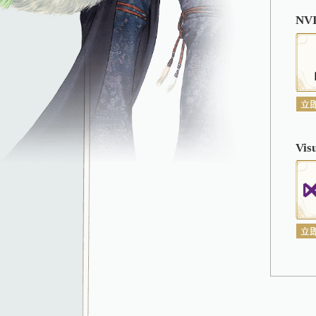
注册网易通行
礼
游戏内左上
1、本游戏是一款回合制角色扮演
励家长根据未成年人的实际情况管理
截止2025年12月3
截止2025年12月