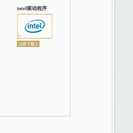
新版本
系列显卡驱动
intel驱动程序
服
老友
可激活
家长监护下使用游戏产品。我们鼓
、拨打官方客服电话95163611
ft Directx
戏时间间隔≥30天的玩家
5天的玩家可激活。自角