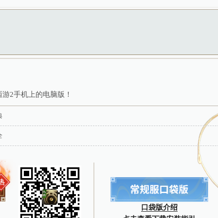
s://jiazhang.gm.163.com/convoy/
） 查看具体指引。
间隔3个月后若满足激活条件可以再次激活，同一个
激活时开始计算，间隔3个月后若满足激活条件可以
上角礼包中心“序列号激活”处，选择“神都疑云新手礼包”输入
次数不超过三次。满足条件的玩家上线后保留3天资格
ID，当年度激活次数不超过3次。
聚魄丹、蟠桃、时装体验券，冲级宝箱（有机会获得八荒遗风、
包码:
DHXS666
取礼包码
为背景，有适量基于历史事件的改编，但不会与现实生活
断和肢体操作，有需要多人配合进行的团队玩法，鼓励
后，游戏内左上角礼包中心“序列号激活”处，选择“2025怀旧服新手礼包”输入
等级大于20级时方可激活，每个角色仅可激活一次
生人社交系统，但社交系统的管理遵循相关法律法规。
三界秘宝每日抽奖有机会获得
，未实名帐号不能登录游戏。认证为未成年人的用户将接
部分服务器在线时间需要付费。未满8周岁的用户不能付费
元人民币，每月充值金额累计不得超过200元人民币；1
月充值金额累计不得超过400元人民币。
未成年玩家可在
时间无法登录游戏。
计、背景音乐等创作融入了大量中华传统文化元素，有助
标，能够带给玩家积极愉悦的情绪体验。游戏设有组队