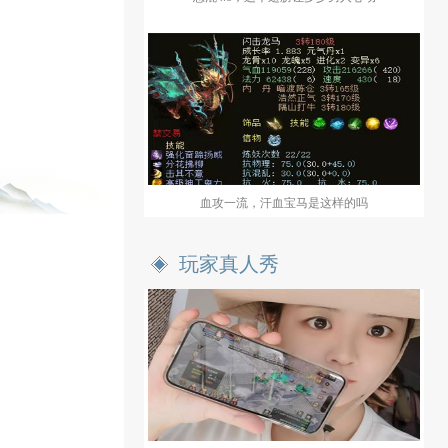
血攻一流，汗血宝马是这样的吗
玩家真人秀