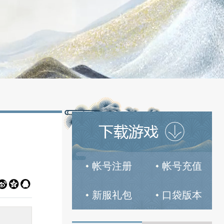
帐号注册
帐号充值



新服礼包
口袋版本