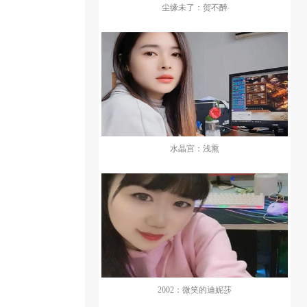
尘缘未了：贺不醉
水晶宫：浅熏
2002：微笑的迪妮莎