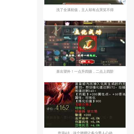
洗了全满初值，主人却有点哭笑不得
喜出望外！一点升四级，二点上四阶
忽混4.8，这个翅膀让多少男人心动