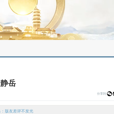
版静岳

分享到:
岳：版友差评不发光