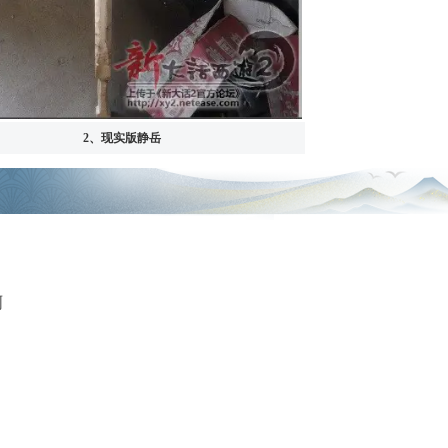
2、现实版静岳
啊