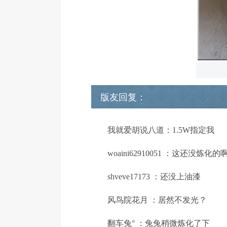
版友回复：
我就爱胡说八道：1.5W指定我
woaini62910051 ：这还没炼化的
shveve17173 ：还没上油漆
风鸟院花月 ：居然不发光？
翻车兔° ：兔兔稍微炼化了下