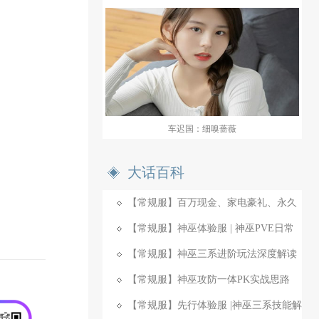
车迟国：细嗅蔷薇
大话百科
【常规服】百万现金、家电豪礼、永久
时装免费拿！
【常规服】神巫体验服 | 神巫PVE日常
实战
【常规服】神巫三系进阶玩法深度解读
【常规服】神巫攻防一体PK实战思路
【常规服】先行体验服 |神巫三系技能解