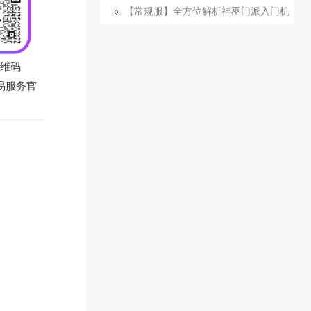
析
【常规服】全方位解析神巫门派入门机
制
维码
易服务官