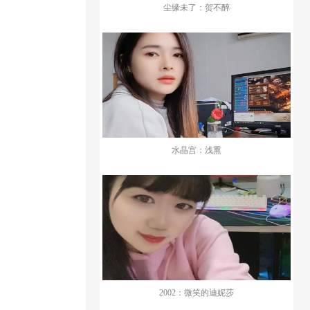
尘缘未了：贺不醉
水晶宫：浅熏
2002：微笑的迪妮莎