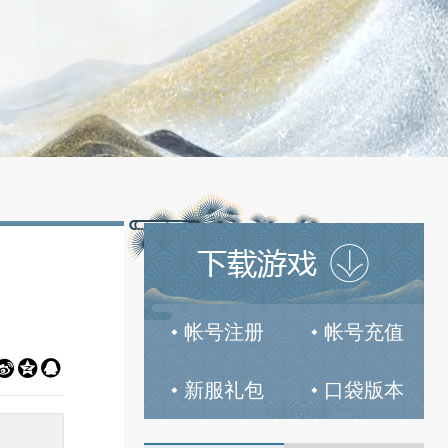
帐号注册
帐号充值



新服礼包
口袋版本