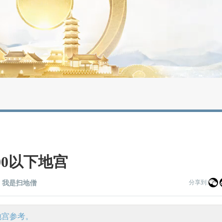
00以下地宫

分享到:
：我是扫地僧
地宫参考。