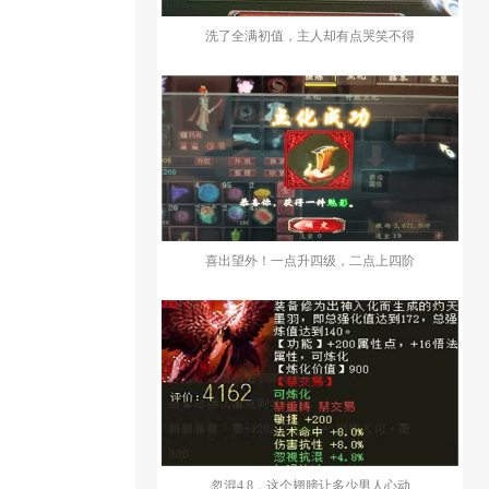
洗了全满初值，主人却有点哭笑不得
喜出望外！一点升四级，二点上四阶
忽混4.8，这个翅膀让多少男人心动