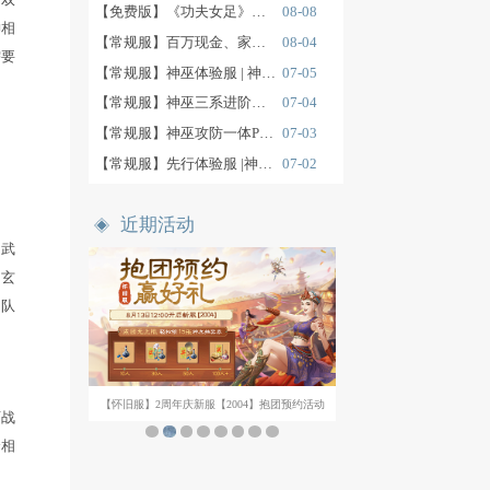
伤害上限、强力克、伤害加深
小编推荐
分炼化最好是加强毒伤害+双
般选克）、阵法天赋鬼、神相
7位置，孩子信物炼化等。需要
属性，