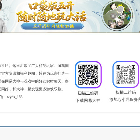
注意事项
选择白骨+于归的组合方式，惊鸿打高难度任务时伤害偏低，另外
毒上越高白骨套装的优势越大。
可以出克和加深，优先选择双克和或伤害加深+克的组合
况，克越平均，伤害越高，平均克女人打造不是5项克平均，是
克属性。
，仅供参考，不代表官方观点。