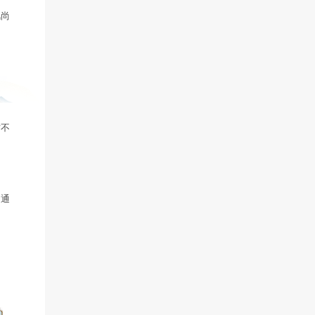
修正加成。
近期活动
神兵）项链的黄字属性，武
绿字属性，套装炼化属性、玄
惊鸿套装等，羽翼、玄冥、队
【怀旧服】倒计时1天！周年庆福利一站看全
【怀旧服】两周年回流活动“再聚江湖”专题
【常规服】周年庆回流活动“再聚江湖”专题
【常规服】最全的周年庆福利都在这里
2026年清夏锦绣“纵沧海”专题
2026大话西游嘉年华专题
新服：2004
【怀旧服】2周年庆新服【20
2、4、5位置和骑战的百战
屏气，天机系统天地人3个相
人物属性，2星盘技能。
只有pve玩法生效）、风尚