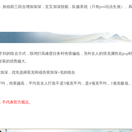
源于白骨套装、玄冥、仙器（神兵）武器黄字属性、人物飞升
升
、帽子、鞋子、翅膀、戒指炼化，仙器（神兵）武器、仙器（
条点化属性，鞋子第一条点化属性、护身符第二条点化属性，阵法
艮、坎、巽、震几个位置的炼化，天机系统天地人3个相为炼化，
玩法生效）
升
悟法，灵脉任脉和督脉第二个位置，护身符和护身符点化，骑战
化，孩子信物，武器点化第二条属性，武器第三条点化属性凝神
翼披坚执锐，仙器武器、戒指特技（高级）怒火，骑战1、3点化的
技（高级）执锐前三回合增加加深，玄宝加深技能，队服系统（