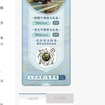
害的计算公式：
*（1+伤害加深-对方伤害抗
（1+强力克水%）（1+强力
方有毒伤害抗性的前提下，毒
毒上目标的几率，有点类似与