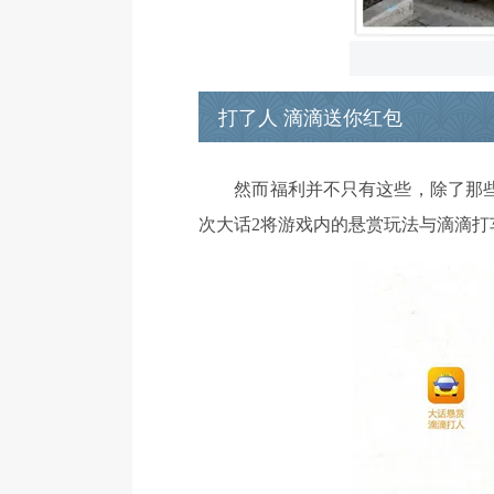
打了人 滴滴送你红包
然而福利并不只有这些，除了那些坐上
次大话2将游戏内的悬赏玩法与滴滴打