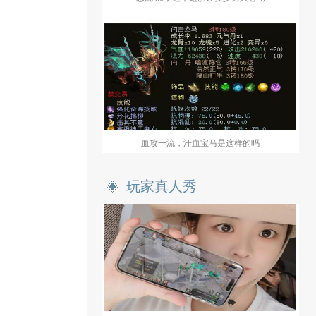
血攻一流，汗血宝马是这样的吗
玩家真人秀