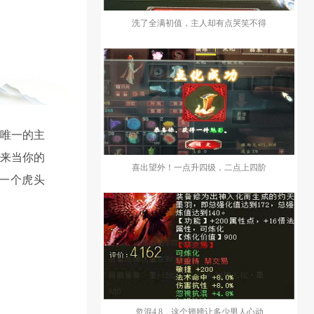
洗了全满初值，主人却有点哭笑不得
是唯一的主
r来当你的
喜出望外！一点升四级，二点上四阶
一个虎头
忽混4.8，这个翅膀让多少男人心动