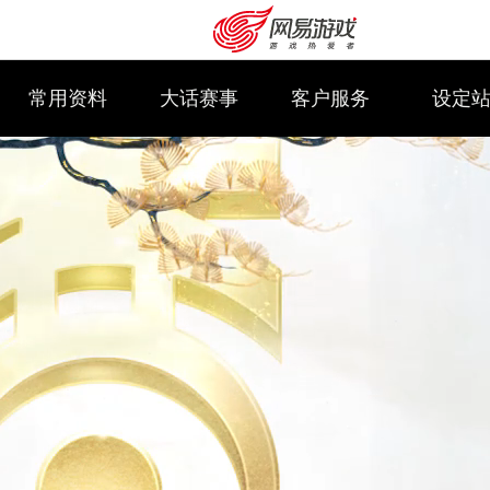
常用资料
大话赛事
客户服务
设定
购卡充值
客服中心