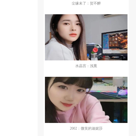
尘缘未了：贺不醉
水晶宫：浅熏
2002：微笑的迪妮莎