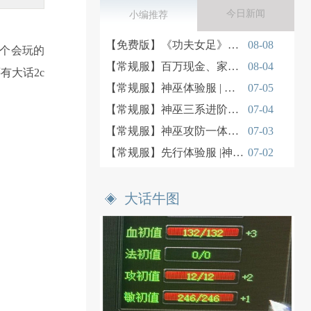
今日新闻
小编推荐
【免费版】《功夫女足》凑起半个城市的大话人
08-08
两个会玩的
【常规服】百万现金、家电豪礼、永久时装免费拿！
08-04
有大话2c
【常规服】神巫体验服 | 神巫PVE日常实战
07-05
【常规服】神巫三系进阶玩法深度解读
07-04
【常规服】神巫攻防一体PK实战思路
07-03
【常规服】先行体验服 |神巫三系技能解析
07-02
大话牛图