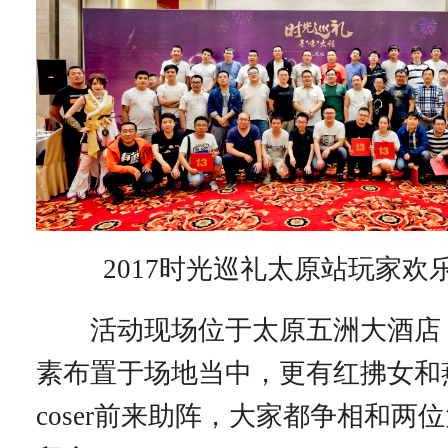
2017时光巡礼太原站玩家欢
活动现场位于太原五洲大酒店
素布置于场地当中，更有红拂女和
coser前来助阵，大家都争相和两