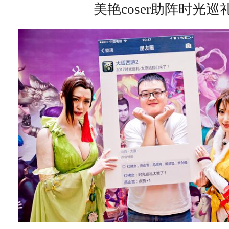
美艳coser助阵时光巡