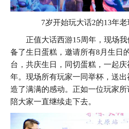
7岁开始玩大话2的13年
正值大话西游15周年，现场我
备了生日蛋糕，邀请所有8月生日
台，共庆生日，同切蛋糕，一起庆
年。现场所有玩家一同举杯，送出
造了满满的感动。正如一位玩家所
陪大家一直继续走下去。