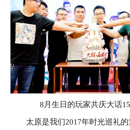
8月生日的玩家共庆大话1
太原是我们2017年时光巡礼的