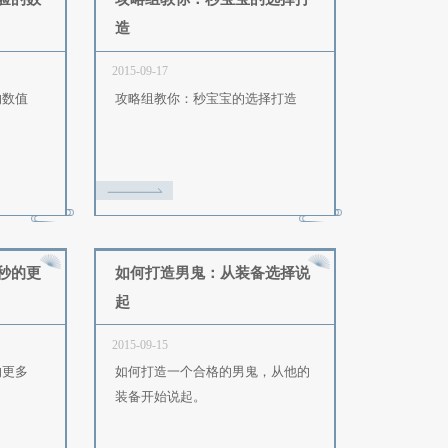
015-10-03
2015-09-29
勤能补拙，天道酬勤——天道酬勤
女鬼装备哪家强？
如何效率完成120
测试：物品转换内丹经验的数
攻略组教你：秒
值
造
015-09-20
2015-09-17
测试：物品转换内丹经验的数值
攻略组教你：秒宝