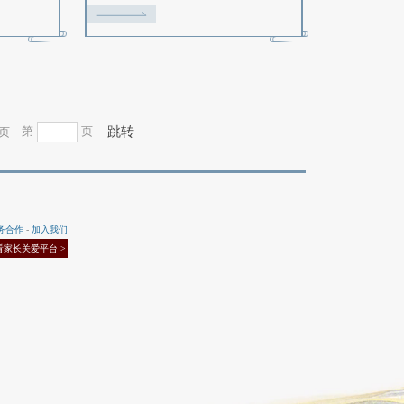
图解：单克和杂克如何秒的更
如何打造男鬼：
多
起
015-09-15
2015-09-15
图解：单克和杂克如何秒的更多
如何打造一个合格
装备开始说起。