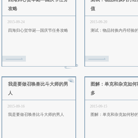
2015-10-03
2
据党入
我有师门贡献我自豪！
器的
四海归心贺华诞—国庆节任务
攻略
2015-09-24
2
的妙用
四海归心贺华诞—国庆节任务攻略