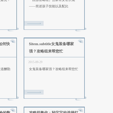
$item.subtitle魔族加点：各类
$item.subti
型如何加点最优？
孩子技能及配比
015-10-08
2015-10-08
魔族加点：各类型如何加点最优？
『西游攻略组』吾
——简述孩子技能
$item.subtitle天道酬勤如何快
$item.subtit
速效率完成120
强？攻略组来帮