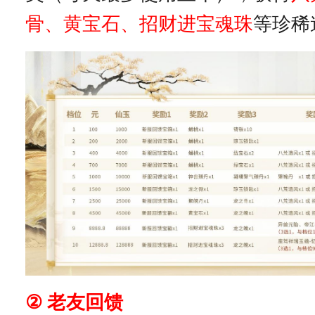
骨、黄宝石
、招财进宝魂珠
等珍稀
②
老友回馈