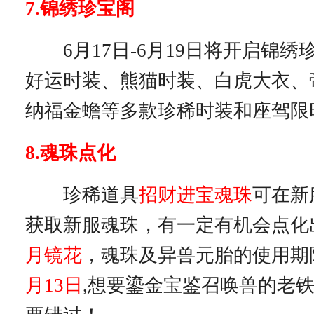
7.
锦绣珍宝阁
6月17日-6月19日将开启锦绣
好运时装、熊猫时装、白虎大衣、
纳福金蟾等多款珍稀时装和座驾限
8.魂珠点化
珍稀道具
招财进宝魂珠
可在新
获取新服魂珠，有一定有机会点化
月镜花
，魂珠及异兽元胎的使用期
月
13
日
,想要鎏金宝鉴召唤兽的老