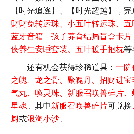
【时光追逐】、【时光超越】，完
财财兔转运珠、
小五叶转运珠、
五
蓝牙音箱、
孩子养育结局盲盒卡片
侠养生安睡套装、五叶暖手抱枕
等
还有机会获得珍稀道具：
一阶
之魄、龙之骨、聚魄丹、招财进宝
气丸、唤灵珠、新服召唤兽碎片、
星魂
。其中
新服召唤兽
碎片
可兑换
厨
或
浪淘小沙
。