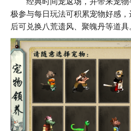
经典时间宠返场，并带来宠物
极参与每日玩法可积累宠物好感，
后可兑换八荒遗风、聚魄丹等道具