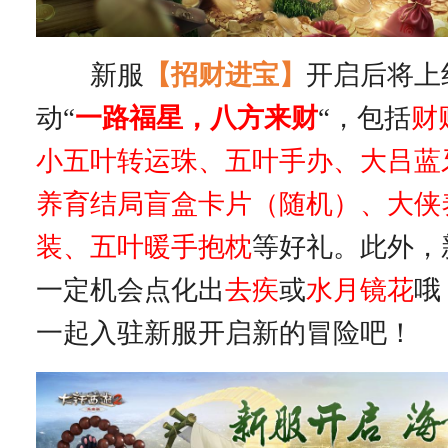
新服
【招财进宝】
开启后将上
动“
一路福星，八方来财
“，包括
财
小五叶转运珠、
五叶手办、大吕蓝
养育结局盲盒卡片（随机）
、大侠
装、五叶暖手抱枕
等好礼。此外，
一定机会点化出
去疾
或
水月镜花
哦
一起入驻新服开启新的冒险吧！