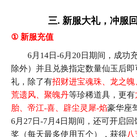
三. 新服大礼，冲服
① 新服充值
6月14日-6月20日期间，成功
除外）并且兑换指定数量仙玉后即
礼，除了有
招财进宝魂珠
、
龙之魄
荒遗风
、
聚魄丹
等珍稀道具，更有
胎、帝江-喜、辟尘灵犀-焰
豪华座
6月27日-7月4日期间，还可开启
奖（每天最多使用五个），获得
八