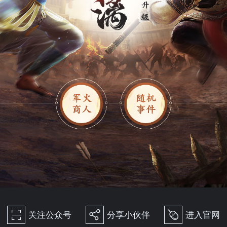
关注公众号
分享小伙伴
进入官网
򰀁
򰀂
򰀄